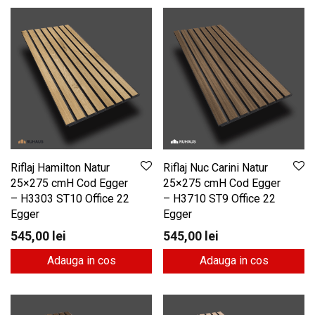
Riflaj Hamilton Natur
Riflaj Nuc Carini Natur
25×275 cmH Cod Egger
25×275 cmH Cod Egger
– H3303 ST10 Office 22
– H3710 ST9 Office 22
Egger
Egger
545,00
lei
545,00
lei
Adauga in cos
Adauga in cos