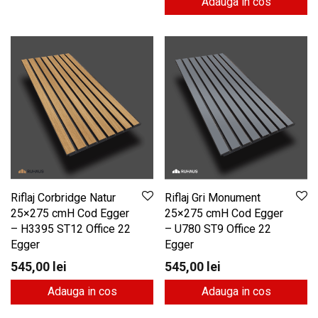
Adauga in cos
Riflaj Corbridge Natur
Riflaj Gri Monument
25×275 cmH Cod Egger
25×275 cmH Cod Egger
– H3395 ST12 Office 22
– U780 ST9 Office 22
Egger
Egger
545,00
lei
545,00
lei
Adauga in cos
Adauga in cos