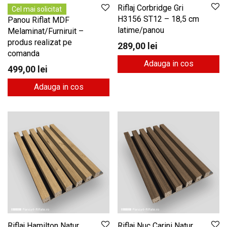
Riflaj Corbridge Gri
Cel mai solicitat
H3156 ST12 – 18,5 cm
Panou Riflat MDF
latime/panou
Melaminat/Furniruit –
produs realizat pe
289,00
lei
comanda
Adauga in cos
499,00
lei
Adauga in cos
Riflaj Hamilton Natur
Riflaj Nuc Carini Natur