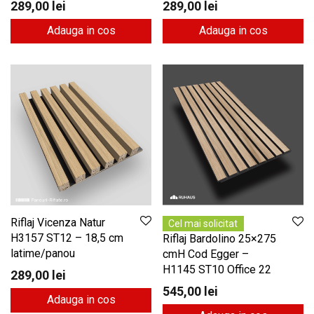
289,00
lei
289,00
lei
Adauga in cos
Adauga in cos
Riflaj Vicenza Natur
Cel mai solicitat
H3157 ST12 – 18,5 cm
Riflaj Bardolino 25×275
latime/panou
cmH Cod Egger –
H1145 ST10 Office 22
289,00
lei
545,00
lei
Adauga in cos