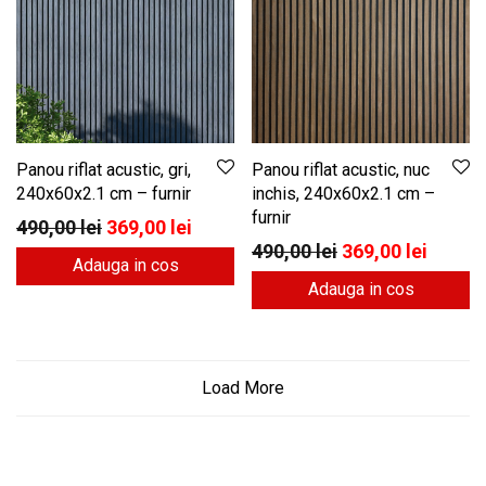
Panou riflat acustic, gri,
Panou riflat acustic, nuc
240x60x2.1 cm – furnir
inchis, 240x60x2.1 cm –
furnir
Prețul inițial a fost: 490,00 lei.
Prețul curent este: 369,00 lei.
490,00
lei
369,00
lei
Prețul inițial a f
Prețul 
490,00
lei
369,00
lei
Adauga in cos
Adauga in cos
Load More