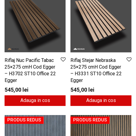
Riflaj Nuc Pacific Tabac
Riflaj Stejar Nebraska
25×275 cmH Cod Egger
25×275 cmH Cod Egger
– H3702 ST10 Office 22
– H3331 ST10 Office 22
Egger
Egger
545,00
lei
545,00
lei
Adauga in cos
Adauga in cos
PRODUS REDUS
PRODUS REDUS