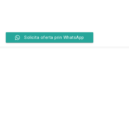
Solicita oferta prin WhatsApp
Luni-Vineri: 09:00 - 17:00
+40 771 725 439
contact@panouri-riflate.ro
Clienti
Termeni si Conditii
Politica de confidentialitate