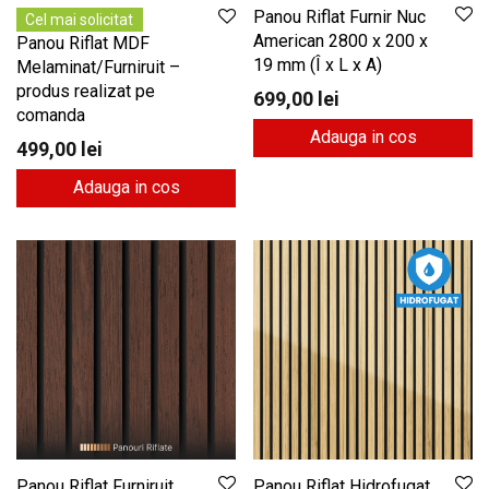
Panou Riflat Furnir Nuc
Cel mai solicitat
American 2800 x 200 x
Panou Riflat MDF
19 mm (Î x L x A)
Melaminat/Furniruit –
produs realizat pe
699,00
lei
comanda
Adauga in cos
499,00
lei
Adauga in cos
Panou Riflat Furniruit
Panou Riflat Hidrofugat