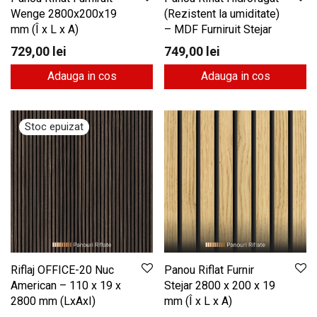
Wenge 2800x200x19
(Rezistent la umiditate)
mm (Î x L x A)
– MDF Furniruit Stejar
729,00
lei
749,00
lei
Adauga in cos
Adauga in cos
Riflaj OFFICE-20 Nuc
Panou Riflat Furnir
American – 110 x 19 x
Stejar 2800 x 200 x 19
2800 mm (LxAxI)
mm (Î x L x A)